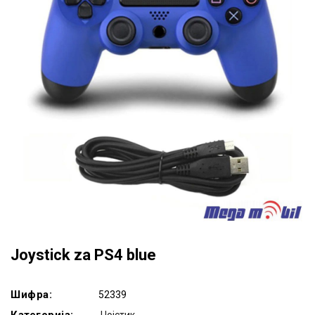
Joystick za PS4 blue
Шифра:
52339
Категорија:
Џојстик