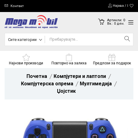
Најава / Регис
Контакт
Артикли:
0
Вк.:
0
ден.
Сите категории
Најнови производи
Повторно на залиха
Предлози за подарок
Почетна
Компјутери и лаптопи
Компјутерска опрема
Мултимедија
Џојстик