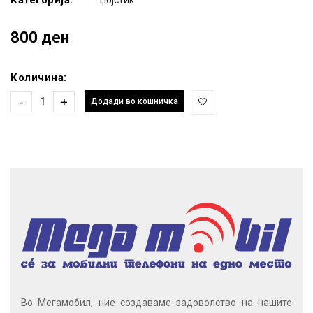
800 ден
Количина:
-
+
Додади во кошничка
Во Мегамобил, ние создаваме задоволство на нашите