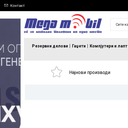
Контакт
Сите к
Резервни делови
Гаџети
Компјутери и лап
Најнови производи