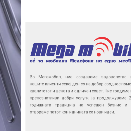
Во Мегамобил, ние создаваме задоволство 
нашите клиенти секој ден со најдобар сооднос поме
квалитетот и цената и одличен совет. Ние градиме 
препознатливи добри услуги, ја продолжуваме 2
годишната традиција на успешен бизнис и 
отвораме патот кон иднината со нови идеи.