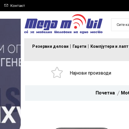
Контакт
Сите к
Резервни делови
Гаџети
Компјутери и лап
Најнови производи
Почетна
Мо