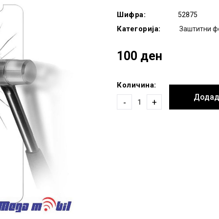
Шифра:
52875
Категорија:
Заштитни ф
100 ден
Количина:
Додад
-
+