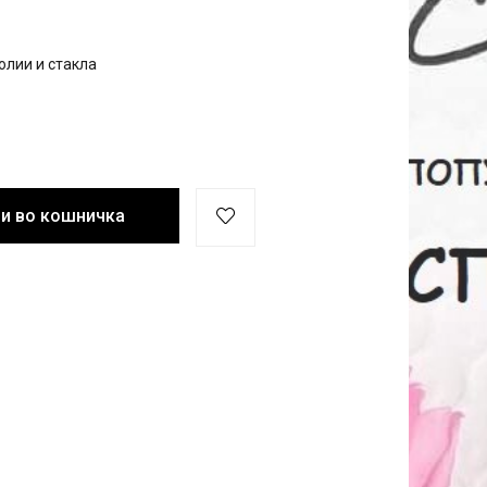
олии и стакла
и во кошничка