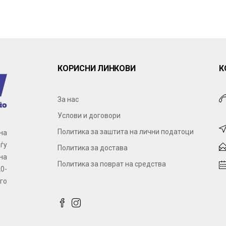
КОРИСНИ ЛИНКОВИ
К
За нас
Услови и договори
Политика за заштита на лични податоци
на
ѓу
Политика за достава
на
Политика за поврат на средства
0-
го