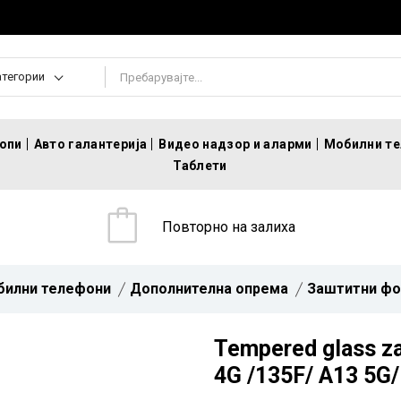
атегории
топи
Авто галантерија
Видео надзор и аларми
Мобилни т
Таблети
Повторно на залиха
билни телефони
Дополнителна опрема
Заштитни фо
Tempered glass z
4G /135F/ A13 5G