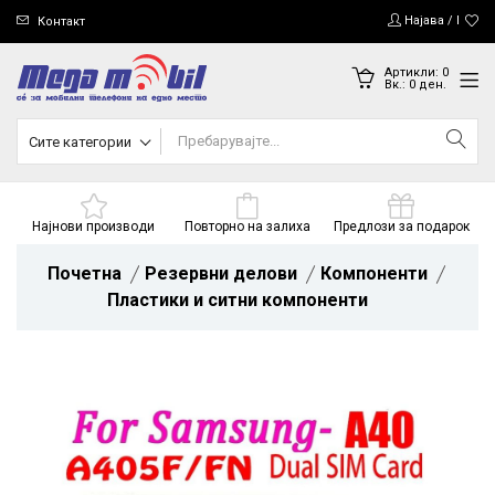
Најава / Регис
Контакт
Артикли:
0
Вк.:
0
ден.
Сите категории
Најнови производи
Повторно на залиха
Предлози за подарок
Почетна
Резервни делови
Компоненти
Пластики и ситни компоненти