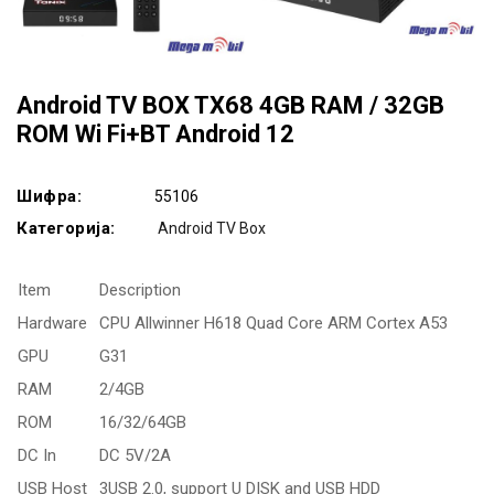
Android TV BOX TX68 4GB RAM / 32GB
ROM Wi Fi+BT Android 12
Шифра:
55106
Категорија:
Android TV Box
Item
Description
Hardware
CPU Allwinner H618 Quad Core ARM Cortex A53
GPU
G31
RAM
2/4GB
ROM
16/32/64GB
DC In
DC 5V/2A
USB Host
3USB 2.0, support U DISK and USB HDD