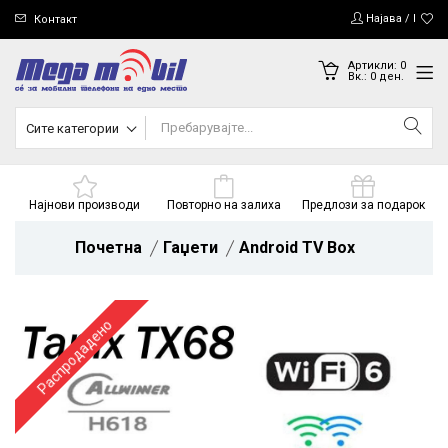
Најава / Регис
Контакт
Артикли:
0
Вк.:
0
ден.
Сите категории
Најнови производи
Повторно на залиха
Предлози за подарок
Почетна
Гаџети
Android TV Box
Распродадено