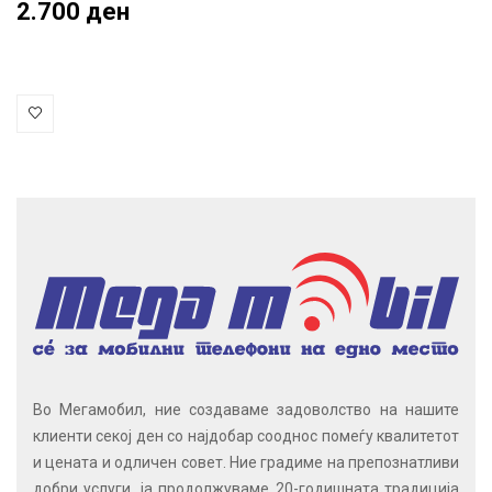
2.700 ден
Во Мегамобил, ние создаваме задоволство на нашите
клиенти секој ден со најдобар сооднос помеѓу квалитетот
и цената и одличен совет. Ние градиме на препознатливи
добри услуги, ја продолжуваме 20-годишната традиција