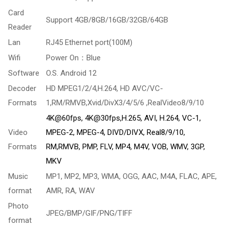
Card
Support 4GB/8GB/16GB/32GB/64GB
Reader
Lan
RJ45 Ethernet port(100M)
Wifi
Power On：Blue
Software
O.S. Android 12
Decoder
HD MPEG1/2/4,H.264, HD AVC/VC-
Formats
1,RM/RMVB,Xvid/DivX3/4/5/6 ,RealVideo8/9/10
4K@60fps, 4K@30fps,H.265, AVI, H.264, VC-1,
Video
MPEG-2, MPEG-4, DIVD/DIVX, Real8/9/10,
Formats
RM,RMVB, PMP, FLV, MP4, M4V, VOB, WMV, 3GP,
MKV
Music
MP1, MP2, MP3, WMA, OGG, AAC, M4A, FLAC, APE,
format
AMR, RA, WAV
Photo
JPEG/BMP/GIF/PNG/TIFF
format