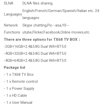
DLNA
DLNA files sharing
English/French/German/Spanish/Italian etc. 24
Languages
languages
Network
Skype chatting,Pic--asa,Y0--
Functions
utube,Flicker,Facebook,Online movies,etc.
There are three options for TX68 TV BOX：
-2GB+16GB+2.4&5.8G Dual Wifi+BT5.0
-4GB+32GB+2.4&5.8G Dual Wifi+BT5.0
-4GB+64GB+2.4&5.8G Dual Wifi+BT5.0
Package list
- 1 x TX68 TV Box
- 1 x Remote control
- 1 x Power Supply
- 1 x HD Cable
- 1 x User Manual