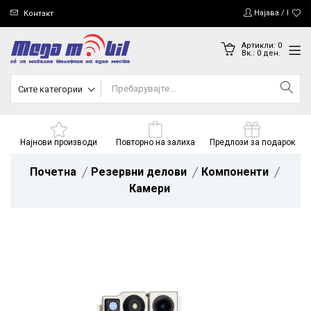
Најава / Регис
Контакт
Артикли:
0
Вк.:
0
ден.
Сите категории
Најнови производи
Повторно на залиха
Предлози за подарок
Почетна
Резервни делови
Компоненти
Камери