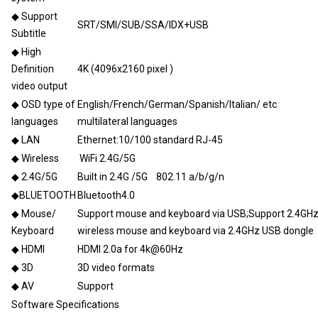
◆ Support
SRT/SMI/SUB/SSA/IDX+USB
Subtitle
◆ High
Definition
4K (4096x2160 pixel )
video output
◆ OSD type of
English/French/German/Spanish/Italian/ etc
languages
multilateral languages
◆ LAN
Ethernet:10/100 standard RJ-45
◆ Wireless
WiFi 2.4G/5G
◆ 2.4G/5G
Built in 2.4G /5G 802.11 a/b/g/n
◆BLUETOOTH
Bluetooth4.0
◆ Mouse/
Support mouse and keyboard via USB;Support 2.4GH
Keyboard
wireless mouse and keyboard via 2.4GHz USB dongle
◆ HDMI
HDMI 2.0a for 4k@60Hz
◆ 3D
3D video formats
◆ AV
Support
Software Specifications