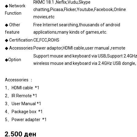
RKMC 18.1 ,Neflix,Vudu,Skype
◆ Network
chatting,Picasa,Flicker,Youtube,Facebook,Online
Function
movies,etc
◆ Other
Free Internet searching,thousands of android
feature
applications,many kinds of games,etc.
◆ Certification
CE,FCC,ROHS
◆ Accessories
Power adaptor,HDMI cable,user manual ,remote
Support mouse and keyboard via USB;Support 2.4GH
◆Option
wireless mouse and keyboard via 2.4GHz USB dongle
Accessories ：
1、HDMI cable *1
2、IR Remote *1
3、User Manual *1
4、Package box *1
5、Power adapter *1
2.500 ден