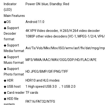
Indicator
Power ON :blue; Standby :Red
(LED)
Main Features
◆OS
Android 11.0
◆ Support
4K VP9 Video decoder, H.265/H.264 video decoder
Decoder
1080P other video decoders (VC-1, MPEG-1/2/4, VP6/
format
◆ Support
Avi/Ts/Vob/Mkv/Mov/ISO/wmv/asf/flv/dat/mpg/m
Media format
◆ Support
MP3/WMA/AAC/WAV/OGG/DDP/HD/FLAC/APE
Music format
◆ Support
HD JPEG/BMP/GIF/PNG/TIFF
Photo format
◆ HDR
HDR10 and HLG modes
◆ USB host
1 High speed USB 3.0 ，1 USB 2.0
◆ Card reader
TF cards
◆ HDD file
FAT16/FAT32/NTFS
system