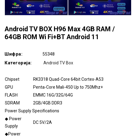
Android TV BOX H96 Max 4GB RAM /
64GB ROM Wi Fi+BT Android 11
Шифра:
55348
Категорија:
Android TV Box
Chipset
RK3318 Quad-Core 64bit Cortex-A53
GPU
Penta-Core Mali-450 Up to 750Mhz+
FLASH
EMMC 16G/32G/64G
SDRAM
2GB/4GB DDR3
Power Supply Specifications
◆ Power
DC 5V/2A
Supply
◆Power