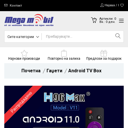
Најава / Регис
Контакт
Артикли:
0
Вк.:
0
ден.
Сите категории
Најнови производи
Повторно на залиха
Предлози за подарок
Почетна
Гаџети
Android TV Box
Распродадено