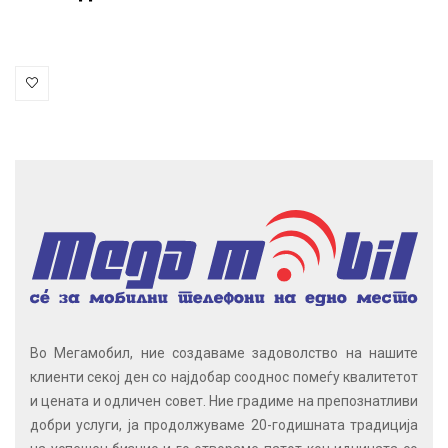
Во Мегамобил, ние создаваме задоволство на нашите
клиенти секој ден со најдобар сооднос помеѓу квалитетот
и цената и одличен совет. Ние градиме на препознатливи
добри услуги, ја продолжуваме 20-годишната традиција