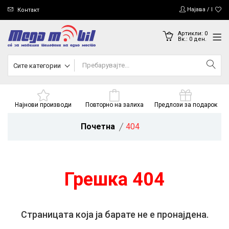
Најава / Регис
Контакт
Артикли:
0
Вк.:
0
ден.
Сите категории
Најнови производи
Повторно на залиха
Предлози за подарок
Почетна
404
Грешка 404
Страницата која ја барате не е пронајдена.