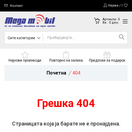
Најава / Регис
Контакт
Артикли:
0
Вк.:
0
ден.
Сите категории
Најнови производи
Повторно на залиха
Предлози за подарок
Почетна
404
Грешка 404
Страницата која ја барате не е пронајдена.