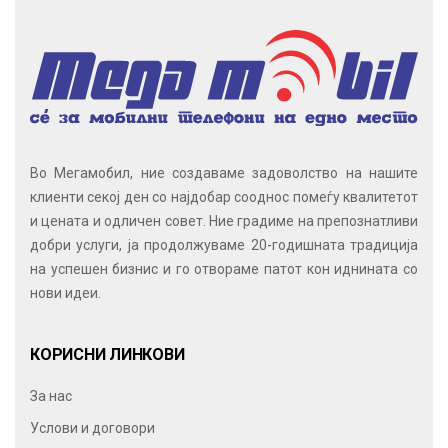
Во Мегамобил, ние создаваме задоволство на нашите
клиенти секој ден со најдобар сооднос помеѓу квалитетот
и цената и одличен совет. Ние градиме на препознатливи
добри услуги, ја продолжуваме 20-годишната традиција
на успешен бизнис и го отвораме патот кон иднината со
нови идеи.
КОРИСНИ ЛИНКОВИ
За нас
Услови и договори