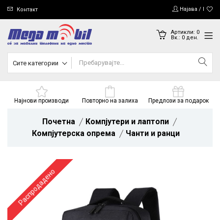
Најава / Регис
Контакт
Артикли:
0
Вк.:
0
ден.
Сите категории
Најнови производи
Повторно на залиха
Предлози за подарок
Почетна
Компјутери и лаптопи
Компјутерска опрема
Чанти и ранци
Распродадено