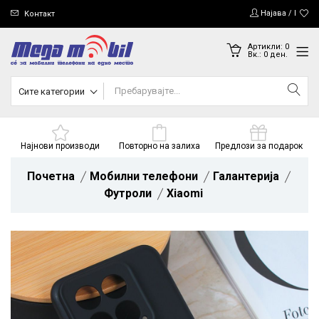
Најава / Регис
Контакт
Артикли:
0
Вк.:
0
ден.
Сите категории
Најнови производи
Повторно на залиха
Предлози за подарок
Почетна
Мобилни телефони
Галантерија
Футроли
Xiaomi