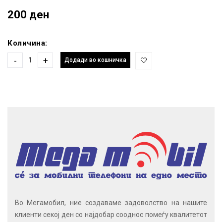
200 ден
Количина:
-
+
Додади во кошничка
Во Мегамобил, ние создаваме задоволство на нашите
клиенти секој ден со најдобар сооднос помеѓу квалитетот