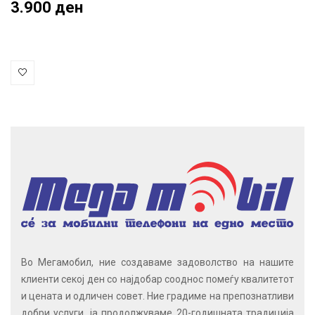
3.900 ден
Во Мегамобил, ние создаваме задоволство на нашите
клиенти секој ден со најдобар сооднос помеѓу квалитетот
и цената и одличен совет. Ние градиме на препознатливи
добри услуги, ја продолжуваме 20-годишната традиција