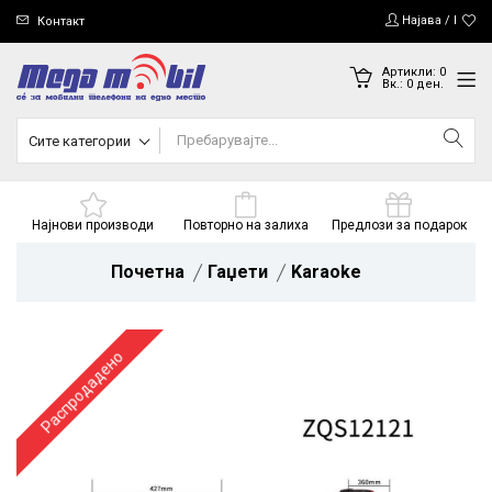
Најава / Регис
Контакт
Артикли:
0
Вк.:
0
ден.
Сите категории
Најнови производи
Повторно на залиха
Предлози за подарок
Почетна
Гаџети
Karaoke
Распродадено