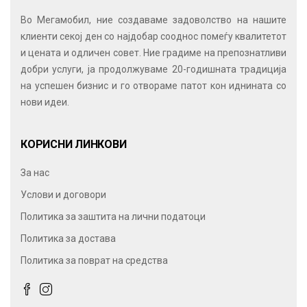
Во Мегамобил, ние создаваме задоволство на нашите
клиенти секој ден со најдобар сооднос помеѓу квалитетот
и цената и одличен совет. Ние градиме на препознатливи
добри услуги, ја продолжуваме 20-годишната традиција
на успешен бизнис и го отвораме патот кон иднината со
нови идеи.
КОРИСНИ ЛИНКОВИ
За нас
Услови и договори
Политика за заштита на лични податоци
Политика за достава
Политика за поврат на средства