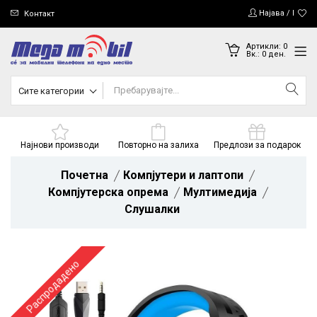
Најава / Регис
Контакт
Артикли:
0
Вк.:
0
ден.
Сите категории
Најнови производи
Повторно на залиха
Предлози за подарок
Почетна
Компјутери и лаптопи
Компјутерска опрема
Мултимедија
Слушалки
Распродадено