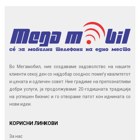
Во Мегамобил, ние создаваме задоволство на нашите
клиенти секој ден со најдобар сооднос помеѓу квалитетот
и цената и одличен совет. Ние градиме на препознатливи
добри услуги, ја продолжуваме 20-годишната традиција
на успешен бизнис и го отвораме патот кон иднината со
нови идеи.
КОРИСНИ ЛИНКОВИ
За нас