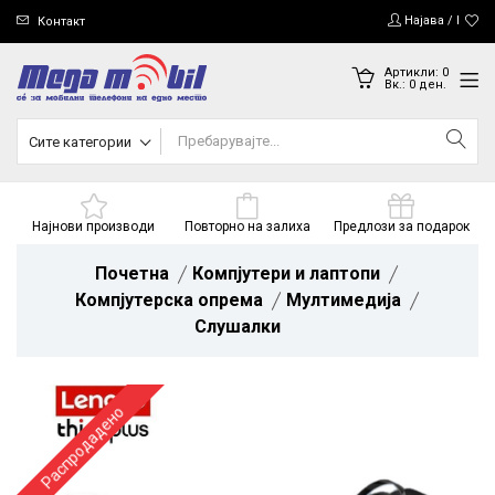
Најава / Регис
Контакт
Артикли:
0
Вк.:
0
ден.
Сите категории
Најнови производи
Повторно на залиха
Предлози за подарок
Почетна
Компјутери и лаптопи
Компјутерска опрема
Мултимедија
Слушалки
Распродадено