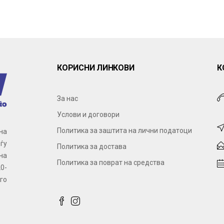
КОРИСНИ ЛИНКОВИ
К
За нас
Услови и договори
Политика за заштита на лични податоци
на
ѓу
Политика за достава
на
Политика за поврат на средства
0-
го