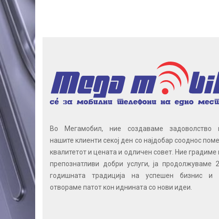
Во Мегамобил, ние создаваме задоволство 
нашите клиенти секој ден со најдобар сооднос поме
квалитетот и цената и одличен совет. Ние градиме 
препознатливи добри услуги, ја продолжуваме 2
годишната традиција на успешен бизнис и 
отвораме патот кон иднината со нови идеи.