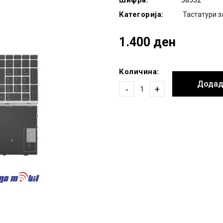
Шифра:
58532
Категорија:
Тастатури з
1.400 ден
Количина:
Додад
-
+