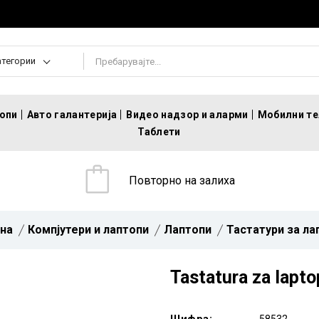
атегории
топи
Авто галантерија
Видео надзор и аларми
Мобилни т
Таблети
Повторно на залиха
на
Компјутери и лаптопи
Лаптопи
Тастатури за ла
Tastatura za lapt