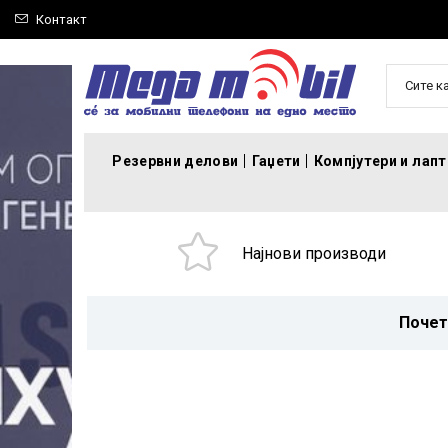
Контакт
Сите к
Резервни делови
Гаџети
Компјутери и лап
Најнови производи
Почет