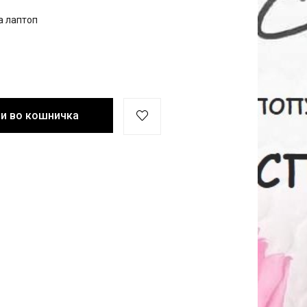
а лаптоп
и во кошничка