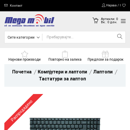
Најава / Регис
Контакт
Артикли:
0
Вк.:
0
ден.
Сите категории
Најнови производи
Повторно на залиха
Предлози за подарок
Почетна
Компјутери и лаптопи
Лаптопи
Тастатури за лаптоп
Распродадено