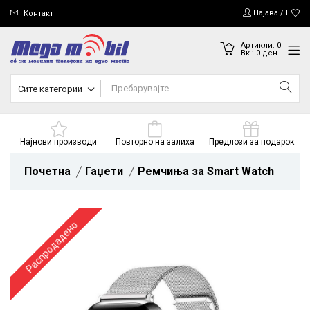
Најава / Регис
Контакт
Артикли:
0
Вк.:
0
ден.
Сите категории
Најнови производи
Повторно на залиха
Предлози за подарок
Почетна
Гаџети
Ремчиња за Smart Watch
Распродадено