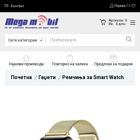
Најава / Регис
Контакт
Артикли:
0
Вк.:
0
ден.
Сите категории
Најнови производи
Повторно на залиха
Предлози за подарок
Почетна
Гаџети
Ремчиња за Smart Watch