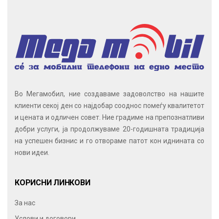
Во Мегамобил, ние создаваме задоволство на нашите
клиенти секој ден со најдобар сооднос помеѓу квалитетот
и цената и одличен совет. Ние градиме на препознатливи
добри услуги, ја продолжуваме 20-годишната традиција
на успешен бизнис и го отвораме патот кон иднината со
нови идеи.
КОРИСНИ ЛИНКОВИ
За нас
Услови и договори