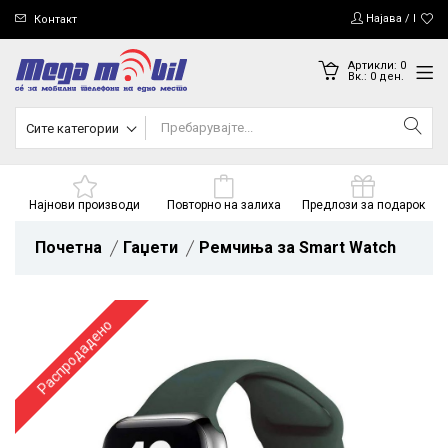
Најава / Регис
Контакт
Артикли:
0
Вк.:
0
ден.
Сите категории
Најнови производи
Повторно на залиха
Предлози за подарок
Почетна
Гаџети
Ремчиња за Smart Watch
Распродадено