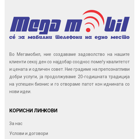
Во Мегамобил, ние создаваме задоволство на нашите
клиенти секој ден со најдобар сооднос помеѓу квалитетот
и цената и одличен совет. Ние градиме на препознатливи
добри услуги, ја продолжуваме 20-годишната традиција
на успешен бизнис и го отвораме патот кон иднината со
нови идеи.
КОРИСНИ ЛИНКОВИ
За нас
Услови и договори