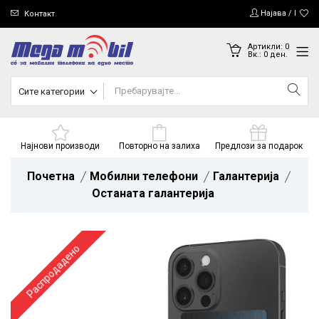
Најава / Регис
Контакт
Артикли:
0
Вк.:
0
ден.
Сите категории
Најнови производи
Повторно на залиха
Предлози за подарок
Почетна
Мобилни телефони
Галантерија
Останата галантерија
Распродадено