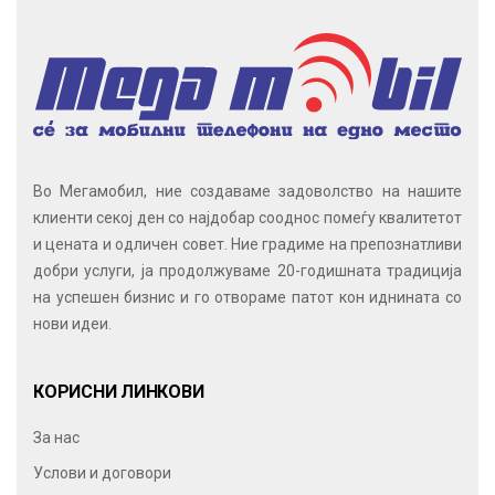
Во Мегамобил, ние создаваме задоволство на нашите
клиенти секој ден со најдобар сооднос помеѓу квалитетот
и цената и одличен совет. Ние градиме на препознатливи
добри услуги, ја продолжуваме 20-годишната традиција
на успешен бизнис и го отвораме патот кон иднината со
нови идеи.
КОРИСНИ ЛИНКОВИ
За нас
Услови и договори