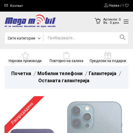
Најава / Регис
Контакт
Артикли:
0
Вк.:
0
ден.
Сите категории
Најнови производи
Повторно на залиха
Предлози за подарок
Почетна
Мобилни телефони
Галантерија
Останата галантерија
Распродадено