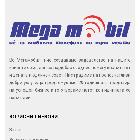
Во Мегамобил, ние создаваме задоволство на нашите
клиенти секој ден со најдобар сооднос помеѓу квалитетот
и цената и одличен совет. Ние градиме на препознатливи
добри услуги, ја продолжуваме 20-годишната традиција
на успешен бизнис и го отвораме патот кон иднината со
нови идеи.
КОРИСНИ ЛИНКОВИ
За нас
Услови и договори