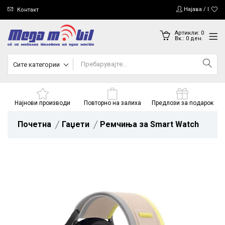
Најава / Регис
Контакт
Артикли:
0
Вк.:
0
ден.
Сите категории
Најнови производи
Повторно на залиха
Предлози за подарок
Почетна
Гаџети
Ремчиња за Smart Watch