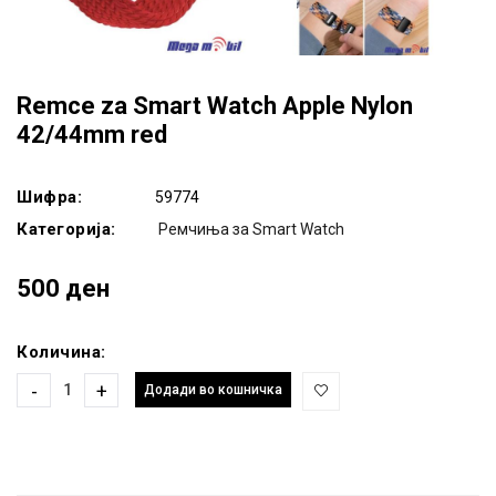
Remce za Smart Watch Apple Nylon
42/44mm red
Шифра:
59774
Категорија:
Ремчиња за Smart Watch
500 ден
Количина:
-
+
Додади во кошничка