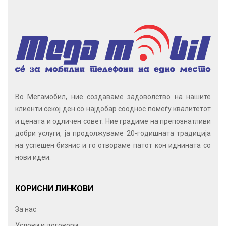
Во Мегамобил, ние создаваме задоволство на нашите
клиенти секој ден со најдобар сооднос помеѓу квалитетот
и цената и одличен совет. Ние градиме на препознатливи
добри услуги, ја продолжуваме 20-годишната традиција
на успешен бизнис и го отвораме патот кон иднината со
нови идеи.
КОРИСНИ ЛИНКОВИ
За нас
Услови и договори