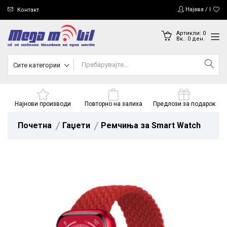
Најава / Регис
Контакт
Артикли:
0
Вк.:
0
ден.
Сите категории
Најнови производи
Повторно на залиха
Предлози за подарок
Почетна
Гаџети
Ремчиња за Smart Watch