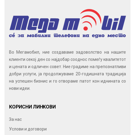
Во Мегамобил, ние создаваме задоволство на нашите
клиенти секој ден со најдобар сооднос помеѓу квалитетот
и цената и одличен совет. Ние градиме на препознатливи
добри услуги, ја продолжуваме 20-годишната традиција
на успешен бизнис и го отвораме патот кон иднината со
нови идеи.
КОРИСНИ ЛИНКОВИ
За нас
Услови и договори