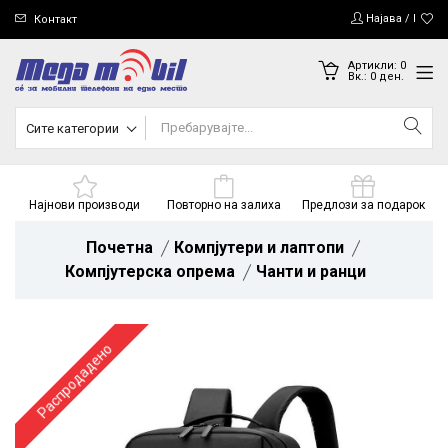
Најава / Регис
Контакт
Артикли:
0
Вк.:
0
ден.
Сите категории
Најнови производи
Повторно на залиха
Предлози за подарок
Почетна
Компјутери и лаптопи
Компјутерска опрема
Чанти и ранци
Распродадено