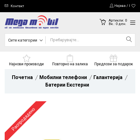
Најава / Регис
Контакт
Артикли:
0
Вк.:
0
ден.
Сите категории
Најнови производи
Повторно на залиха
Предлози за подарок
Почетна
Мобилни телефони
Галантерија
Батерии Екстерни
Распродадено