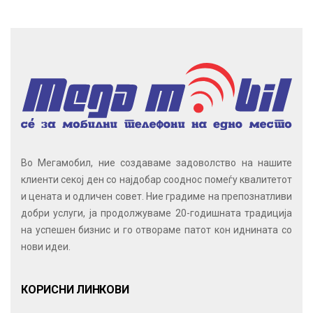
Во Мегамобил, ние создаваме задоволство на нашите
клиенти секој ден со најдобар сооднос помеѓу квалитетот
и цената и одличен совет. Ние градиме на препознатливи
добри услуги, ја продолжуваме 20-годишната традиција
на успешен бизнис и го отвораме патот кон иднината со
нови идеи.
КОРИСНИ ЛИНКОВИ