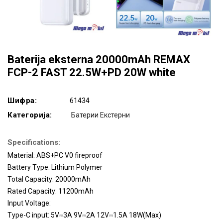
Baterija eksterna 20000mAh REMAX
FCP-2 FAST 22.5W+PD 20W white
Шифра:
61434
Категорија:
Батерии Екстерни
Specifications:
Material: ABS+PC V0 fireproof
Battery Type: Lithium Polymer
Total Capacity: 20000mAh
Rated Capacity: 11200mAh
Input Voltage:
Type-C input: 5V⎓3A 9V⎓2A 12V⎓1.5A 18W(Max)