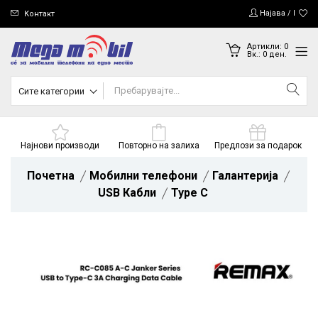
Најава / Регис
Контакт
Артикли:
0
Вк.:
0
ден.
Сите категории
Најнови производи
Повторно на залиха
Предлози за подарок
Почетна
Мобилни телефони
Галантерија
USB Кабли
Type C