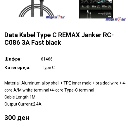
Data Kabel Type C REMAX Janker RC-
C086 3A Fast black
Шифра:
61466
Категорија:
Type C
Material :Aluminum alloy shell + TPE inner mold + braided wire + 4-
core A/M white terminal+4-core Type-C terminal
Cable Length:1M
Output Current:2.4A
300 ден