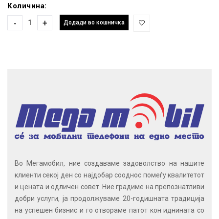
Количина:
-
+
Додади во кошничка
Во Мегамобил, ние создаваме задоволство на нашите
клиенти секој ден со најдобар сооднос помеѓу квалитетот
и цената и одличен совет. Ние градиме на препознатливи
добри услуги, ја продолжуваме 20-годишната традиција
на успешен бизнис и го отвораме патот кон иднината со