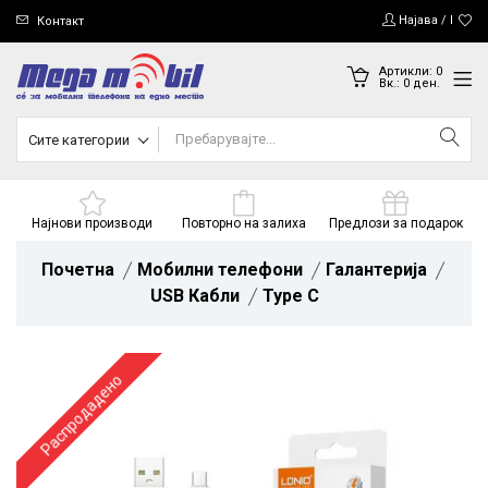
Најава / Регис
Контакт
Артикли:
0
Вк.:
0
ден.
Сите категории
Најнови производи
Повторно на залиха
Предлози за подарок
Почетна
Мобилни телефони
Галантерија
USB Кабли
Type C
Распродадено