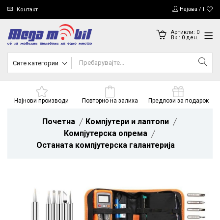
Најава / Регис
Контакт
Артикли:
0
Вк.:
0
ден.
Сите категории
Најнови производи
Повторно на залиха
Предлози за подарок
Почетна
Компјутери и лаптопи
Компјутерска опрема
Останата компјутерска галантерија