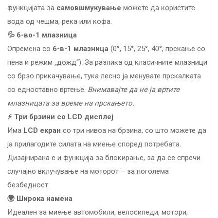
функцијата за
самовшмукување
можете да користите
вода од чешма, река или кофа.
💦 6-во-1 млазница
Опремена со
6-в-1 млазница
(0°, 15°, 25°, 40°, прскање со
пена и режим „дожд“). За разлика од класичните млазници
со брзо прикачување, тука лесно ја менувате прскалката
со едноставно вртење.
Внимавајте да не ја вртите
млазницата за време на прскањето.
⚡ Три брзини со LCD дисплеј
Има
LCD екран
со три нивоа на брзина, со што можете да
ја прилагодите силата на миење според потребата.
Дизајнирана е и функција за блокирање, за да се спречи
случајно вклучување на моторот – за поголема
безбедност.
🌍 Широка намена
Идеален за миење автомобили, велосипеди, мотори,