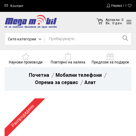
Најава / Регис
Контакт
Артикли:
0
Вк.:
0
ден.
Сите категории
Најнови производи
Повторно на залиха
Предлози за подарок
Почетна
Мобилни телефони
Опрема за сервис
Алат
Распродадено