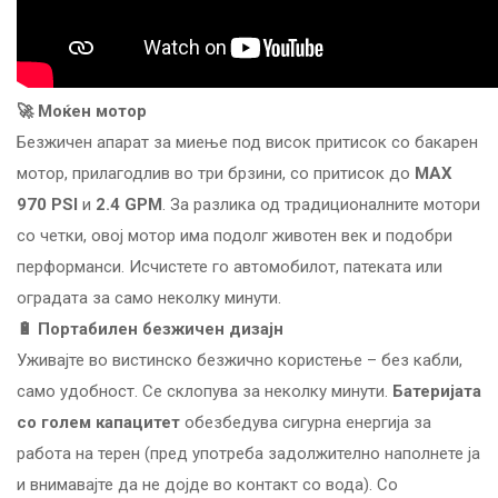
🚀 Моќен мотор
Безжичен апарат за миење под висок притисок со бакарен
мотор, прилагодлив во три брзини, со притисок до
MAX
970 PSI
и
2.4 GPM
. За разлика од традиционалните мотори
со четки, овој мотор има подолг животен век и подобри
перформанси. Исчистете го автомобилот, патеката или
оградата за само неколку минути.
🔋 Портабилен безжичен дизајн
Уживајте во вистинско безжично користење – без кабли,
само удобност. Се склопува за неколку минути.
Батеријата
со голем капацитет
обезбедува сигурна енергија за
работа на терен (пред употреба задолжително наполнете ја
и внимавајте да не дојде во контакт со вода). Со