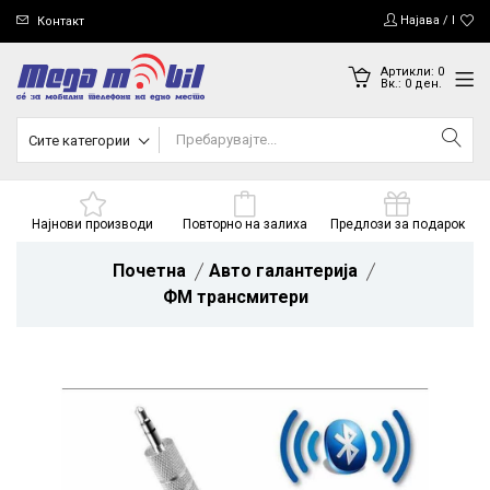
Најава / Регис
Контакт
Артикли:
0
Вк.:
0
ден.
Сите категории
Најнови производи
Повторно на залиха
Предлози за подарок
Почетна
Авто галантерија
ФМ трансмитери