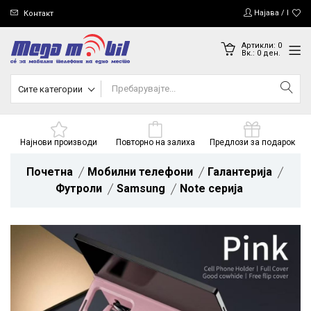
Најава / Регис
Контакт
Артикли:
0
Вк.:
0
ден.
Сите категории
Најнови производи
Повторно на залиха
Предлози за подарок
Почетна
Мобилни телефони
Галантерија
Футроли
Samsung
Note серија