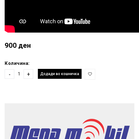
900 ден
Количина:
-
+
Додади во кошничка