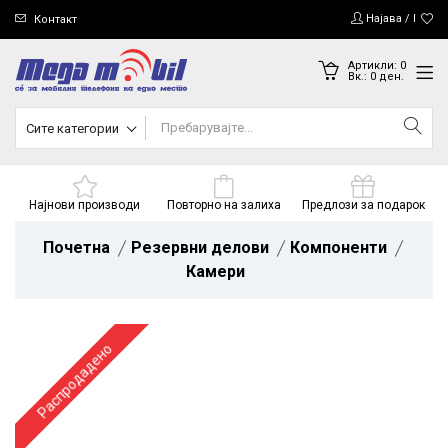
Најава / Регис
Контакт
Артикли:
0
Вк.:
0
ден.
Сите категории
Најнови производи
Повторно на залиха
Предлози за подарок
Почетна
Резервни делови
Компоненти
Камери
Распродадено