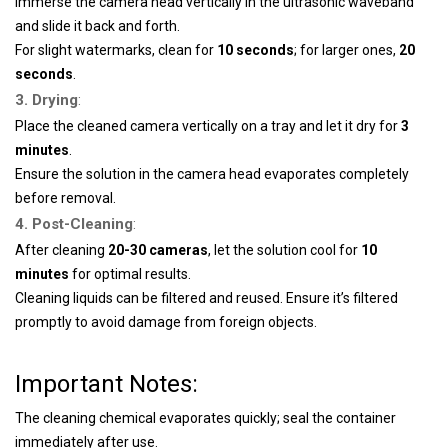
Immerse the camera head vertically in the ultrasonic waveband
and slide it back and forth.
For slight watermarks, clean for
10 seconds
; for larger ones,
20
seconds
.
3. Drying
:
Place the cleaned camera vertically on a tray and let it dry for
3
minutes
.
Ensure the solution in the camera head evaporates
completely
before removal.
4. Post-Cleaning
:
After cleaning
20-30 cameras
, let the solution cool for
10
minutes
for optimal results.
Cleaning liquids can be filtered and reused. Ensure it’s filtered
promptly to avoid damage from foreign objects.
Important Notes:
The cleaning chemical evaporates quickly; seal the container
immediately after use.