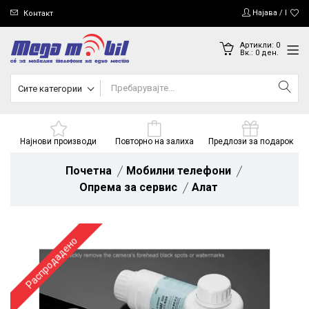
Најава / Регис
Контакт
Артикли:
0
Вк.:
0
ден.
Сите категории
Најнови производи
Повторно на залиха
Предлози за подарок
Почетна
Мобилни телефони
Опрема за сервис
Алат
Распродадено