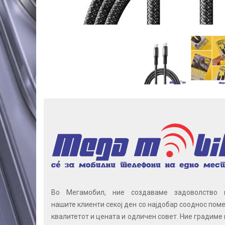
Во Мегамобил, ние создаваме задоволство 
нашите клиенти секој ден со најдобар сооднос поме
квалитетот и цената и одличен совет. Ние градиме 