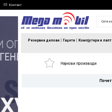
Контакт
Сите к
Резервни делови
Гаџети
Компјутери и лап
Најнови производи
Почет