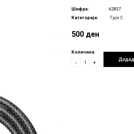
Шифра:
62837
Категорија:
Type C
500 ден
Количина:
Додад
-
+