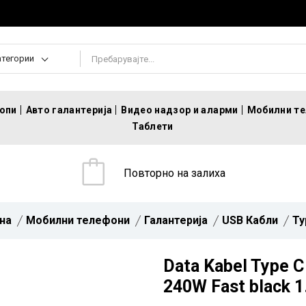
атегории
топи
Авто галантерија
Видео надзор и аларми
Мобилни т
Таблети
Повторно на залиха
на
Мобилни телефони
Галантерија
USB Кабли
Ty
Data Kabel Type 
240W Fast black 