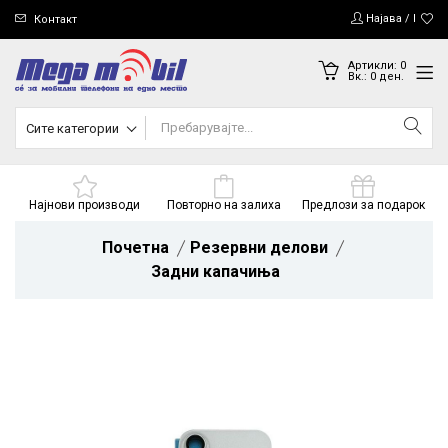
Најава / Регис
Контакт
Артикли:
0
Вк.:
0
ден.
Сите категории
Најнови производи
Повторно на залиха
Предлози за подарок
Почетна
Резервни делови
Задни капачиња