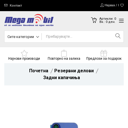
Најава / Регис
Контакт
Артикли:
0
Вк.:
0
ден.
Сите категории
Најнови производи
Повторно на залиха
Предлози за подарок
Почетна
Резервни делови
Задни капачиња