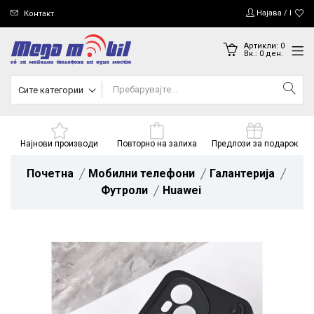
Најава / Регис
Контакт
Артикли:
0
Вк.:
0
ден.
Сите категории
Најнови производи
Повторно на залиха
Предлози за подарок
Почетна
Мобилни телефони
Галантерија
Футроли
Huawei