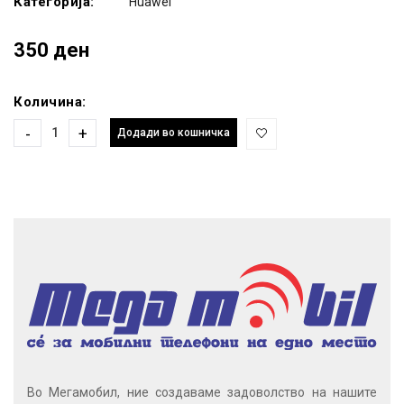
Категорија:
Huawei
350 ден
Количина:
-
+
Додади во кошничка
Во Мегамобил, ние создаваме задоволство на нашите