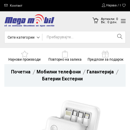
Најава / Регис
Контакт
Артикли:
0
Вк.:
0
ден.
Сите категории
Најнови производи
Повторно на залиха
Предлози за подарок
Почетна
Мобилни телефони
Галантерија
Батерии Екстерни