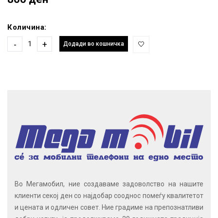
Количина:
-
+
Додади во кошничка
Во Мегамобил, ние создаваме задоволство на нашите
клиенти секој ден со најдобар сооднос помеѓу квалитетот
и цената и одличен совет. Ние градиме на препознатливи