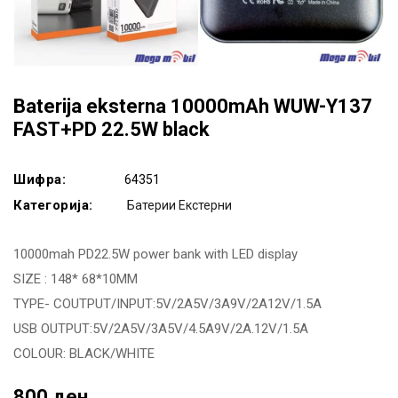
Baterija eksterna 10000mAh WUW-Y137
FAST+PD 22.5W black
Шифра:
64351
Категорија:
Батерии Екстерни
10000mah PD22.5W power bank with LED display
SIZE : 148* 68*10MM
TYPE- COUTPUT/INPUT:5V/2A5V/3A9V/2A12V/1.5A
USB OUTPUT:5V/2A5V/3A5V/4.5A9V/2A.12V/1.5A
COLOUR: BLACK/WHITE
800 ден