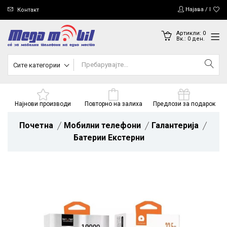
Најава / Регис
Контакт
Артикли:
0
Вк.:
0
ден.
Сите категории
Најнови производи
Повторно на залиха
Предлози за подарок
Почетна
Мобилни телефони
Галантерија
Батерии Екстерни