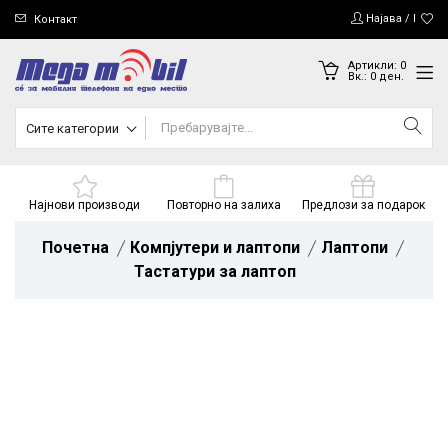
Најава / Регис
Контакт
Артикли:
0
Вк.:
0
ден.
Сите категории
Најнови производи
Повторно на залиха
Предлози за подарок
Почетна
Компјутери и лаптопи
Лаптопи
Тастатури за лаптоп