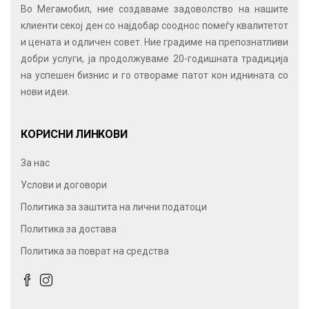
Во Мегамобил, ние создаваме задоволство на нашите
клиенти секој ден со најдобар сооднос помеѓу квалитетот
и цената и одличен совет. Ние градиме на препознатливи
добри услуги, ја продолжуваме 20-годишната традиција
на успешен бизнис и го отвораме патот кон иднината со
нови идеи.
КОРИСНИ ЛИНКОВИ
За нас
Услови и договори
Политика за заштита на лични податоци
Политика за достава
Политика за поврат на средства