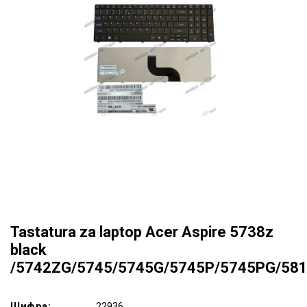
Tastatura za laptop Acer Aspire 5738z
black
/5742ZG/5745/5745G/5745P/5745PG/58
Шифра:
22936