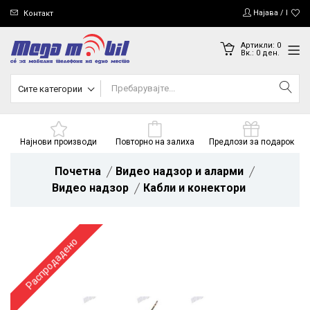
Најава / Регис
Контакт
Артикли:
0
Вк.:
0
ден.
Сите категории
Најнови производи
Повторно на залиха
Предлози за подарок
Почетна
Видео надзор и аларми
Видео надзор
Кабли и конектори
Распродадено