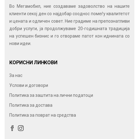
Во Мегамобил, ние создаваме задоволство на нашите
клиенти секој ден со најдобар сооднос помеѓу квалитетот
и цената и одличен совет. Ние градиме на препознатливи
добри услуги, ја продолжуваме 20-годишната традиција
на успешен бизнис и го отвораме патот кон иднината со
нови идеи.
КОРИСНИ ЛИНКОВИ
За нас
Услови и договори
Политика за заштита на лични податоци
Политика за достава
Политика за поврат на средства