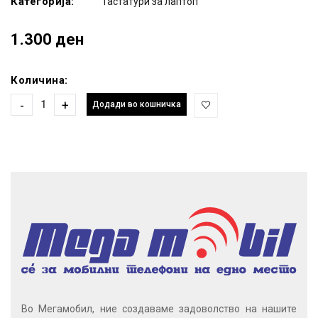
Категорија:
Тастатури за лаптоп
1.300 ден
Количина:
-
+
Додади во кошничка
Во Мегамобил, ние создаваме задоволство на нашите