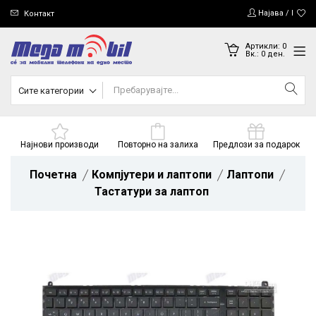
Најава / Регис
Контакт
Артикли:
0
Вк.:
0
ден.
Сите категории
Најнови производи
Повторно на залиха
Предлози за подарок
Почетна
Компјутери и лаптопи
Лаптопи
Тастатури за лаптоп