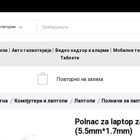
атегории
топи
Авто галантерија
Видео надзор и аларми
Мобилни т
Таблети
Повторно на залиха
тна
Компјутери и лаптопи
Лаптопи
Полначи за лап
Polnac za laptop 
(5.5mm*1.7mm)