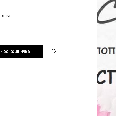
лаптоп
и во кошничка