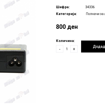
Шифра:
34336
Категорија:
Полначи за 
800 ден
Количина:
Додад
-
+