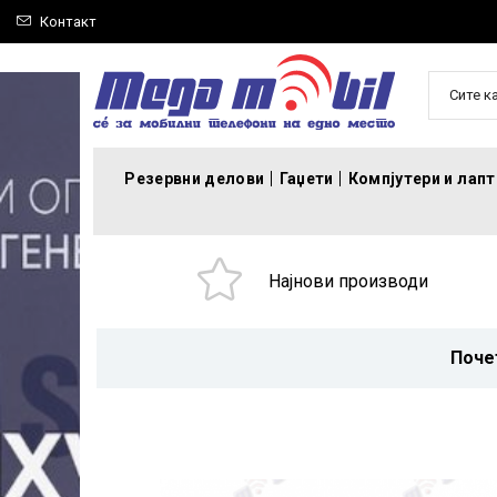
Контакт
Сите к
Резервни делови
Гаџети
Компјутери и лап
Најнови производи
Поче