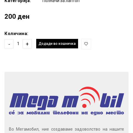
Категорија:
Полначи за лаптоп
200 ден
Количина:
-
+
Додади во кошничка
Во Мегамобил, ние создаваме задоволство на нашите