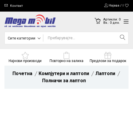
Најава / Регис
Контакт
Артикли:
0
Вк.:
0
ден.
Сите категории
Најнови производи
Повторно на залиха
Предлози за подарок
Почетна
Компјутери и лаптопи
Лаптопи
Полначи за лаптоп