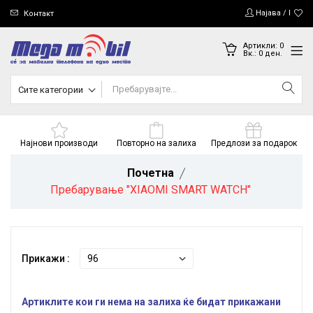
Најава / Регис
Контакт
Артикли:
0
Вк.:
0
ден.
Сите категории
Најнови производи
Повторно на залиха
Предлози за подарок
Почетна
Пребарување "XIAOMI SMART WATCH"
Прикажи :
Артиклите кои ги нема на залиха ќе бидат прикажани