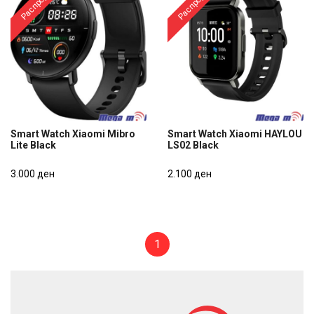
Smart Watch Xiaomi Mibro
Smart Watch Xiaomi HAYLOU
Lite Black
LS02 Black
Smart Watch Xiaomi Mibro
Smart Watch Xiaomi HAYLOU
Lite Black
3.000 ден
LS02 Black
2.100 ден
3.000 ден
2.100 ден
1