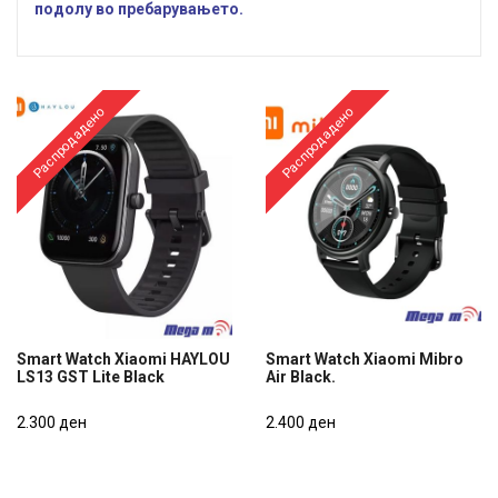
подолу во пребарувањето.
Распродадено
Распродадено
Smart Watch Xiaomi HAYLOU
Smart Watch Xiaomi Mibro
LS13 GST Lite Black
Air Black.
Smart Watch Xiaomi HAYLOU
Smart Watch Xiaomi Mibro
LS13 GST Lite Black
2.300 ден
Air Black.
2.400 ден
2.300 ден
2.400 ден