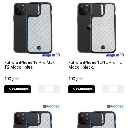
Futrola iPhone 13 Pro Max
Futrola iPhone 12/12 Pro T2
T2 Mocoll blue.
Mocoll black.
Futrola iPhone 13 Pro Max
Futrola iPhone 12/12 Pro T2
T2 Mocoll blue.
400 ден
Mocoll black.
400 ден
-
+
-
+
Во кошничка
Во кошничка
400 ден
400 ден