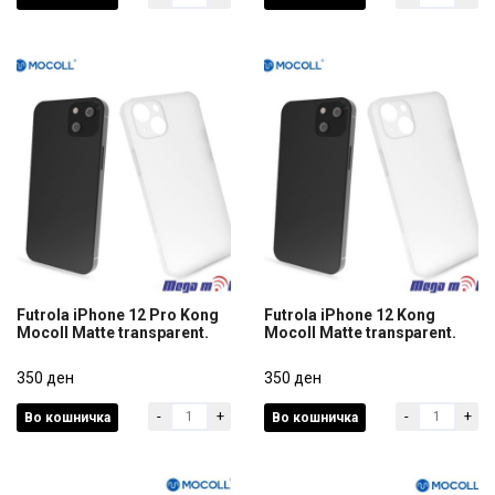
350 ден
350 ден
Futrola iPhone 12 Pro Kong
Futrola iPhone 12 Kong
Mocoll Matte transparent.
Mocoll Matte transparent.
Futrola iPhone 12 Pro Kong
Futrola iPhone 12 Kong
Mocoll Matte transparent.
350 ден
Mocoll Matte transparent.
350 ден
-
+
-
+
Во кошничка
Во кошничка
350 ден
350 ден