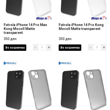
Futrola iPhone 14 Pro Max
Futrola iPhone 14 Pro Kong
Kong Mocoll Matte
Mocoll Matte transparent
transparent
Futrola iPhone 14 Pro Max
Futrola iPhone 14 Pro Kong
Kong Mocoll Matte
350 ден
Mocoll Matte transparent
350 ден
transparent
-
+
-
+
Во кошничка
Во кошничка
350 ден
350 ден