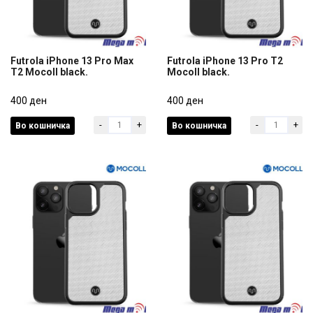
Futrola iPhone 13 Pro Max
Futrola iPhone 13 Pro T2
T2 Mocoll black.
Mocoll black.
Futrola iPhone 13 Pro Max
Futrola iPhone 13 Pro T2
T2 Mocoll black.
400 ден
Mocoll black.
400 ден
-
+
-
+
Во кошничка
Во кошничка
400 ден
400 ден