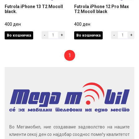
Futrola iPhone 13 T2 Mocoll
Futrola iPhone 12 Pro Max
black.
T2 Mocoll black
Futrola iPhone 13 T2 Mocoll
Futrola iPhone 12 Pro Max
black.
400 ден
T2 Mocoll black
400 ден
-
+
-
+
Во кошничка
Во кошничка
400 ден
400 ден
1
Во Мегамобил, ние создаваме задоволство на нашите
клиенти секој ден со најдобар сооднос помеѓу квалитетот