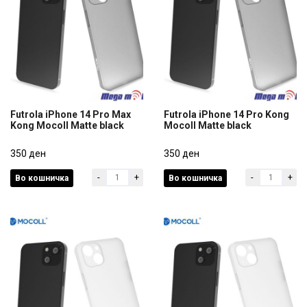
Futrola iPhone 14 Pro Max
Futrola iPhone 14 Pro Kong
Kong Mocoll Matte black
Mocoll Matte black
Futrola iPhone 14 Pro Max
Futrola iPhone 14 Pro Kong
Kong Mocoll Matte black
350 ден
Mocoll Matte black
350 ден
-
+
-
+
Во кошничка
Во кошничка
350 ден
350 ден