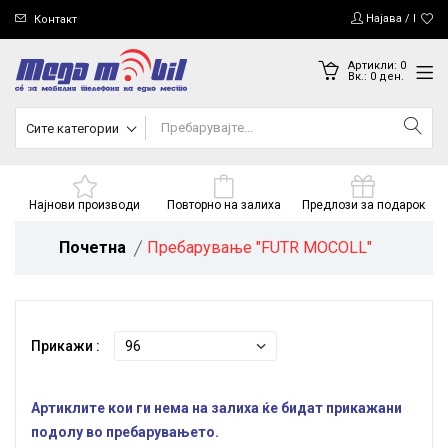
Најава / Регис
Контакт
Артикли:
0
Вк.:
0
ден.
Сите категории
Најнови производи
Повторно на залиха
Предлози за подарок
Почетна
Пребарување "FUTR MOCOLL"
Прикажи :
Артиклите кои ги нема на залиха ќе бидат прикажани
подолу во пребарувањето.