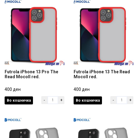
Futrola iPhone 13 Pro The
Futrola iPhone 13 The Read
Read Mocoll red.
Mocoll red.
Futrola iPhone 13 Pro The
Futrola iPhone 13 The Read
Read Mocoll red.
400 ден
Mocoll red.
400 ден
-
+
-
+
Во кошничка
Во кошничка
400 ден
400 ден