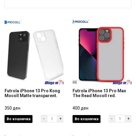
Futrola iPhone 13 Pro Kong
Futrola iPhone 13 Pro Max
Mocoll Matte transparent.
The Read Mocoll red.
Futrola iPhone 13 Pro Kong
Futrola iPhone 13 Pro Max
Mocoll Matte transparent.
350 ден
The Read Mocoll red.
400 ден
-
+
-
+
Во кошничка
Во кошничка
350 ден
400 ден