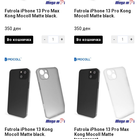
Futrola iPhone 13 Pro Max
Futrola iPhone 13 Pro Kong
Kong Mocoll Matte black.
Mocoll Matte black.
Futrola iPhone 13 Pro Max
Futrola iPhone 13 Pro Kong
Kong Mocoll Matte black.
350 ден
Mocoll Matte black.
350 ден
-
+
-
+
Во кошничка
Во кошничка
350 ден
350 ден
Futrola iPhone 13 Kong
Futrola iPhone 13 Pro Max
Mocoll Matte black.
Kong Mocoll Matte