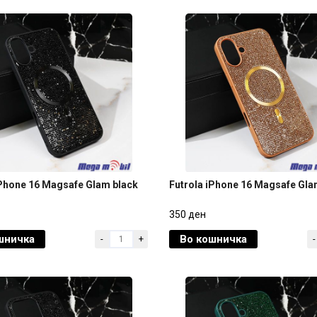
iPhone 16 Magsafe Glam black
Futrola iPhone 16 Magsafe Gla
iPhone 16 Magsafe Glam black
Futrola iPhone 16 Magsafe Gla
350 ден
шничка
Во кошничка
-
+
-
350 ден