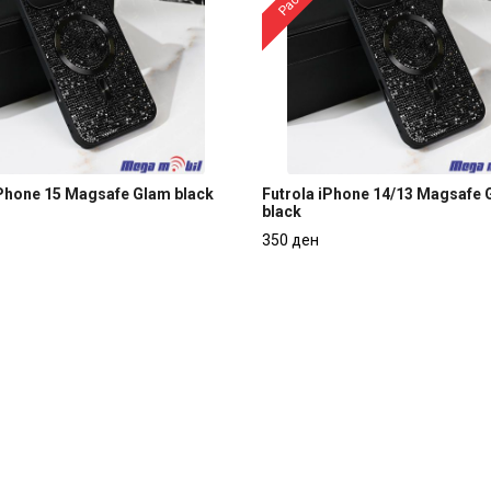
iPhone 15 Magsafe Glam black
Futrola iPhone 14/13 Magsafe
black
iPhone 15 Magsafe Glam black
Futrola iPhone 14/13 Magsafe
350 ден
black
350 ден