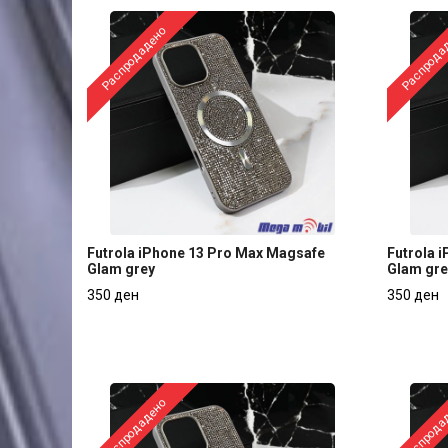
Распродадено
Распрода
Futrola iPhone 13 Pro Max Magsafe
Futrola 
Glam grey
Glam gr
Futrola iPhone 13 Pro Max Magsafe
Futrola 
350 ден
350 ден
Glam grey
Glam gr
350 ден
350 ден
Распродадено
Распрода