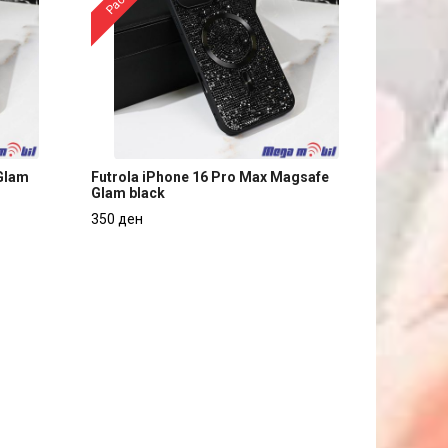
 Glam
Futrola iPhone 16 Pro Max Magsafe
Glam black
 Glam
Futrola iPhone 16 Pro Max Magsafe
350 ден
Glam black
350 ден