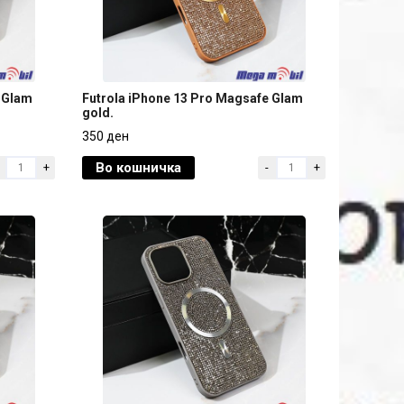
 Glam
Futrola iPhone 13 Pro Magsafe Glam
gold.
 Glam
Futrola iPhone 13 Pro Magsafe Glam
350 ден
gold.
Во кошничка
+
-
+
350 ден