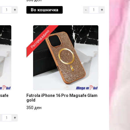
Во кошничка
+
-
+
350 ден
Распродадено
gsafe
Futrola iPhone 16 Pro Magsafe Glam
gold
gsafe
Futrola iPhone 16 Pro Magsafe Glam
350 ден
gold
+
350 ден