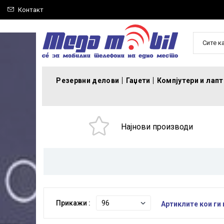
Контакт
Сите к
Резервни делови
Гаџети
Компјутери и лап
Најнови производи
Прикажи :
Артиклите кои ги