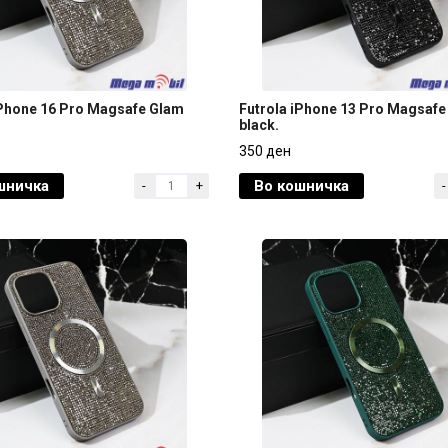
iPhone 16 Pro Magsafe Glam
Futrola iPhone 13 Pro Magsafe
black.
iPhone 16 Pro Magsafe Glam
Futrola iPhone 13 Pro Magsafe
350 ден
black.
шничка
Во кошничка
-
+
-
350 ден