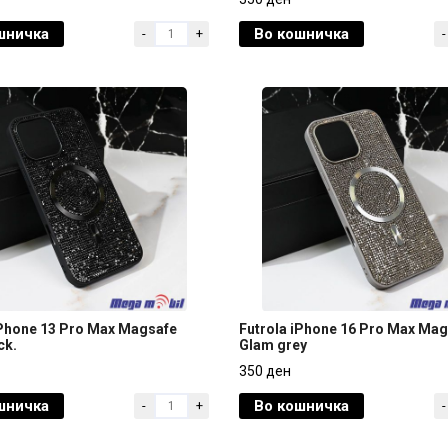
gold
шничка
Во кошничка
-
+
-
350 ден
iPhone 13 Pro Max Magsafe
Futrola iPhone 16 Pro Max Ma
ck.
Glam grey
iPhone 13 Pro Max Magsafe
Futrola iPhone 16 Pro Max Ma
350 ден
ck.
Glam grey
шничка
Во кошничка
-
+
-
350 ден