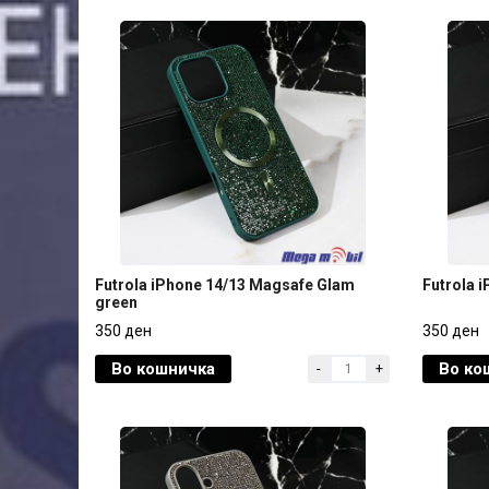
Futrola iPhone 14/13 Magsafe Glam
Futrola 
green
Futrola iPhone 14/13 Magsafe Glam
Futrola 
350 ден
350 ден
green
Во кошничка
Во ко
-
+
350 ден
350 ден