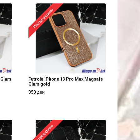
Распродадено
 Glam
Futrola iPhone 13 Pro Max Magsafe
Glam gold
 Glam
Futrola iPhone 13 Pro Max Magsafe
350 ден
Glam gold
350 ден
Распродадено