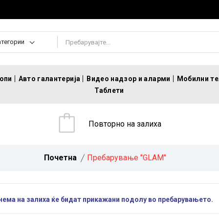
атегории
топи
Авто галантерија
Видео надзор и аларми
Мобилни т
Таблети
Повторно на залиха
Почетна
Пребарување "GLAM"
 нема на залиха ќе бидат прикажани подолу во пребарувањето.