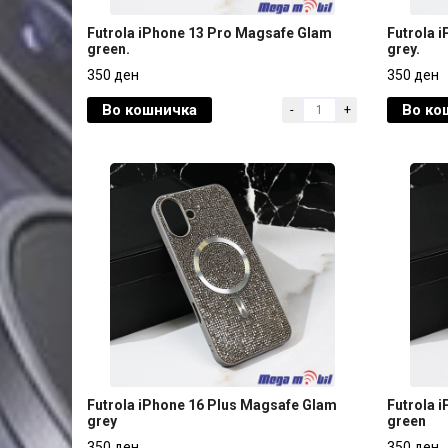
Futrola iPhone 13 Pro Magsafe Glam
Futrola 
green.
grey.
Futrola iPhone 13 Pro Magsafe Glam
Futrola 
350 ден
350 ден
green.
grey.
Во кошничка
Во ко
-
+
350 ден
350 ден
Futrola iPhone 16 Plus Magsafe Glam
Futrola 
grey
green
Futrola iPhone 16 Plus Magsafe Glam
Futrola 
350 ден
350 ден