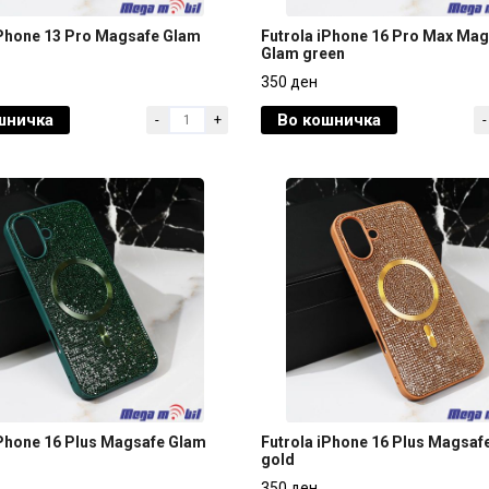
iPhone 13 Pro Magsafe Glam
Futrola iPhone 16 Pro Max Ma
Glam green
iPhone 13 Pro Magsafe Glam
Futrola iPhone 16 Pro Max Ma
350 ден
Glam green
шничка
Во кошничка
-
+
-
350 ден
iPhone 16 Plus Magsafe Glam
Futrola iPhone 16 Plus Magsaf
gold
iPhone 16 Plus Magsafe Glam
Futrola iPhone 16 Plus Magsaf
350 ден