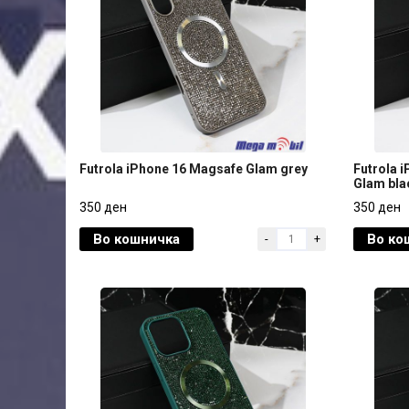
Futrola iPhone 16 Magsafe Glam grey
Futrola 
Glam bla
Futrola iPhone 16 Magsafe Glam grey
Futrola 
350 ден
350 ден
Glam bla
Во кошничка
Во ко
-
+
350 ден
350 ден