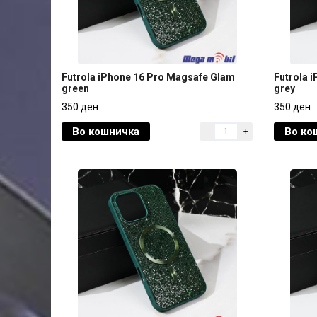
Futrola iPhone 16 Pro Magsafe Glam
Futrola 
green
grey
Futrola iPhone 16 Pro Magsafe Glam
Futrola 
350 ден
350 ден
green
grey
Во кошничка
Во ко
-
+
350 ден
350 ден