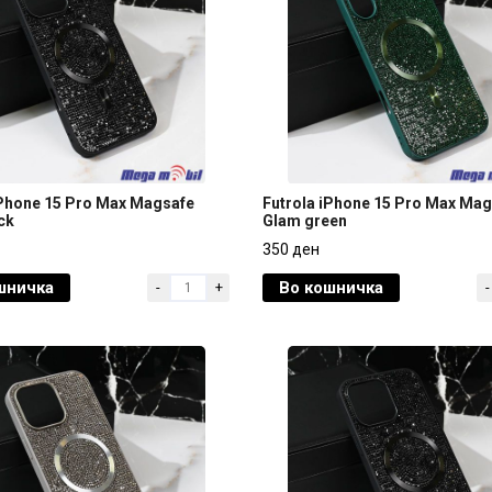
iPhone 15 Pro Max Magsafe
Futrola iPhone 15 Pro Max Ma
ck
Glam green
iPhone 15 Pro Max Magsafe
Futrola iPhone 15 Pro Max Ma
350 ден
ck
Glam green
шничка
Во кошничка
-
+
-
350 ден