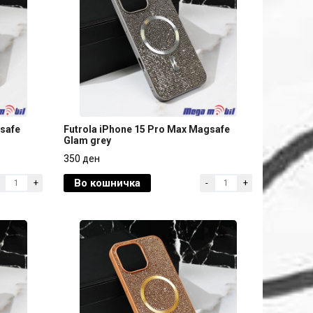
gsafe
Futrola iPhone 15 Pro Max Magsafe
Glam grey
gsafe
Futrola iPhone 15 Pro Max Magsafe
350 ден
Glam grey
Во кошничка
+
-
+
350 ден