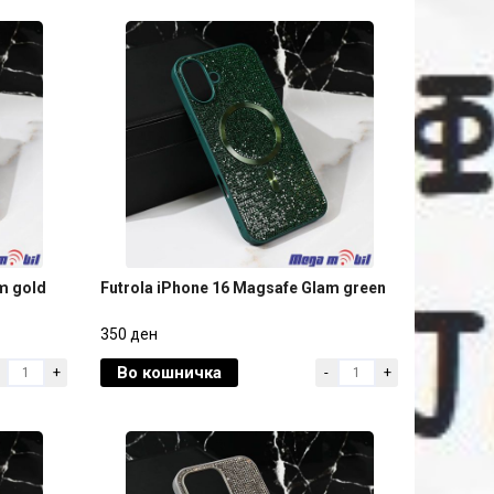
m gold
Futrola iPhone 16 Magsafe Glam green
m gold
Futrola iPhone 16 Magsafe Glam green
350 ден
Во кошничка
+
-
+
350 ден