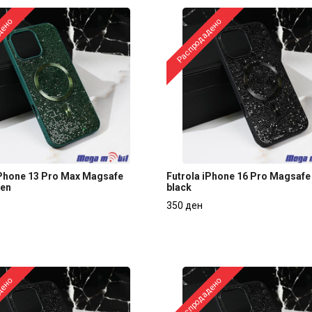
дено
Распродадено
iPhone 13 Pro Max Magsafe
Futrola iPhone 16 Pro Magsafe
een
black
iPhone 13 Pro Max Magsafe
Futrola iPhone 16 Pro Magsafe
350 ден
een
black
350 ден
дено
Распродадено