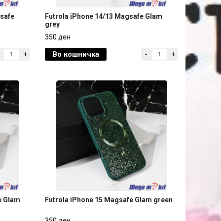
gsafe
Futrola iPhone 14/13 Magsafe Glam
grey
gsafe
Futrola iPhone 14/13 Magsafe Glam
350 ден
grey
Во кошничка
+
-
+
350 ден
e Glam
Futrola iPhone 15 Magsafe Glam green
e Glam
Futrola iPhone 15 Magsafe Glam green
350 ден