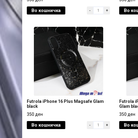
grey
green
Во кошничка
Во ко
-
+
350 ден
350 ден
Futrola iPhone 16 Plus Magsafe Glam
Futrola 
black
Glam bla
Futrola iPhone 16 Plus Magsafe Glam
Futrola 
350 ден
350 ден
black
Glam bla
Во кошничка
Во ко
-
+
350 ден
350 ден