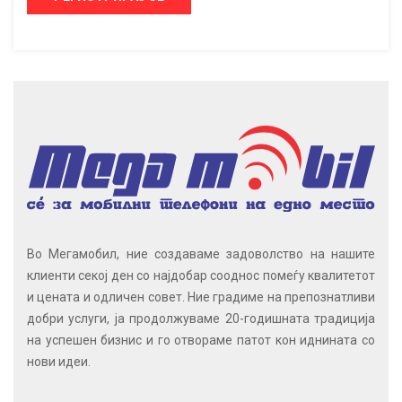
Во Мегамобил, ние создаваме задоволство на нашите
клиенти секој ден со најдобар сооднос помеѓу квалитетот
и цената и одличен совет. Ние градиме на препознатливи
добри услуги, ја продолжуваме 20-годишната традиција
на успешен бизнис и го отвораме патот кон иднината со
нови идеи.