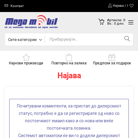
Најава / Регис
Контакт
Артикли:
0
Вк.:
0
ден.
Сите категории
Најнови производи
Повторно на залиха
Предлози за подарок
Најава
Почитувани коминтенти, за пристап до дилерскиот
статус, потребно е да се регистрирате од ново со
постоечкиот емаил како и со нова или веќе
постоечката лозинка.
Системот автоматски ќе ви го додели дилерскиот