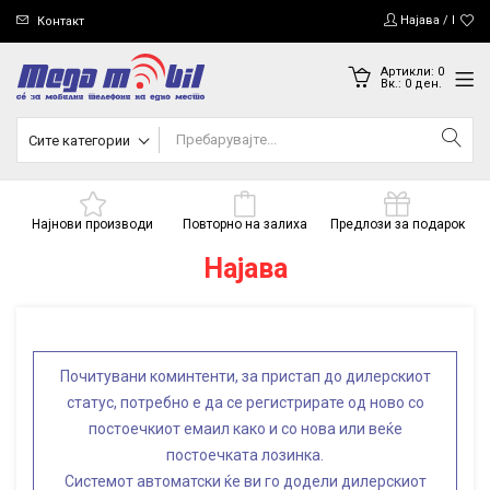
Најава / Регис
Контакт
Артикли:
0
Вк.:
0
ден.
Сите категории
Најнови производи
Повторно на залиха
Предлози за подарок
Најава
Почитувани коминтенти, за пристап до дилерскиот
статус, потребно е да се регистрирате од ново со
постоечкиот емаил како и со нова или веќе
постоечката лозинка.
Системот автоматски ќе ви го додели дилерскиот