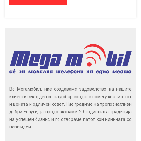
Во Мегамобил, ние создаваме задоволство на нашите
клиенти секој ден со најдобар сооднос помеѓу квалитетот
и цената и одличен совет. Ние градиме на препознатливи
добри услуги, ја продолжуваме 20-годишната традиција
на успешен бизнис и го отвораме патот кон иднината со
нови идеи.