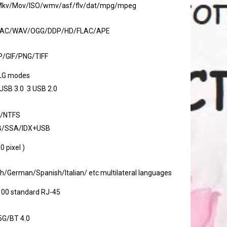
Mkv/Mov/ISO/wmv/asf/flv/dat/mpg/mpeg
AC/WAV/OGG/DDP/HD/FLAC/APE
/GIF/PNG/TIFF
LG modes
 USB 3.0 3 USB 2.0
2/NTFS
B/SSA/IDX+USB
 pixel )
h/German/Spanish/Italian/ etc multilateral languages
100 standard RJ-45
/5G/BT 4.0