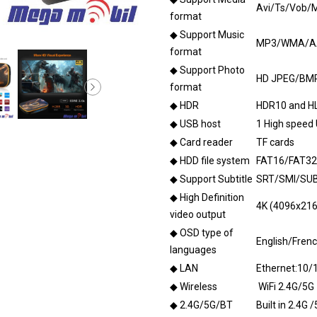
Avi/Ts/Vob/
format
◆ Support Music
MP3/WMA/A
format
◆ Support Photo
HD JPEG/BMP
format
◆ HDR
HDR10 and H
◆ USB host
1 High speed
◆ Card reader
TF cards
◆ HDD file system
FAT16/FAT3
◆ Support Subtitle
SRT/SMI/SU
◆ High Definition
4K (4096x2160
video output
◆ OSD type of
English/Frenc
languages
◆ LAN
Ethernet:10/
◆ Wireless
WiFi 2.4G/5G
◆ 2.4G/5G/BT
Built in 2.4G 