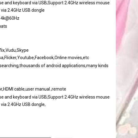
e and keyboard via USB;Support 2.4GHz wireless mouse
 via 2.4GHz USB dongle
r 4k@60Hz
mats
flix,Vudu,Skype
sa,Flicker,Youtube,Facebook,Online movies,etc
 searching,thousands of android applications,many kinds
.
r,HDMI cable,user manual ,remote
e and keyboard via USB;Support 2.4GHz wireless mouse
 via 2.4GHz USB dongle,