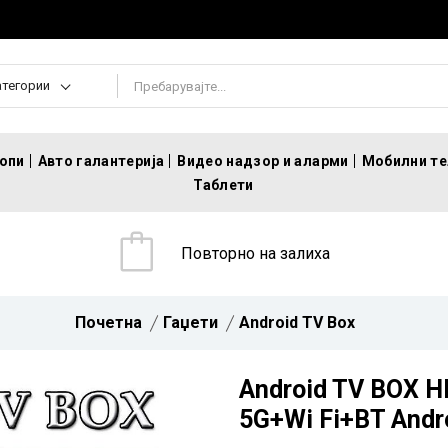
атегории
топи
Авто галантерија
Видео надзор и аларми
Мобилни т
Таблети
Повторно на залиха
Почетна
Гаџети
Android TV Box
Android TV BOX 
5G+Wi Fi+BT Andr