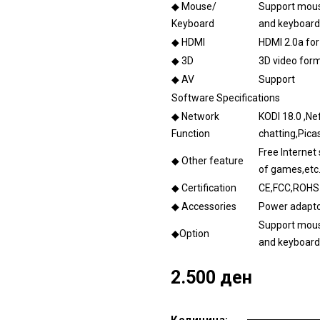
◆ Mouse/
Support mous
Keyboard
and keyboard
◆ HDMI
HDMI 2.0a fo
◆ 3D
3D video for
◆ AV
Support
Software Specifications
◆ Network
KODI 18.0 ,Ne
Function
chatting,Pica
Free Internet
◆ Other feature
of games,etc
◆ Certification
CE,FCC,ROHS
◆ Accessories
Power adapto
Support mous
◆Option
and keyboard
2.500 ден