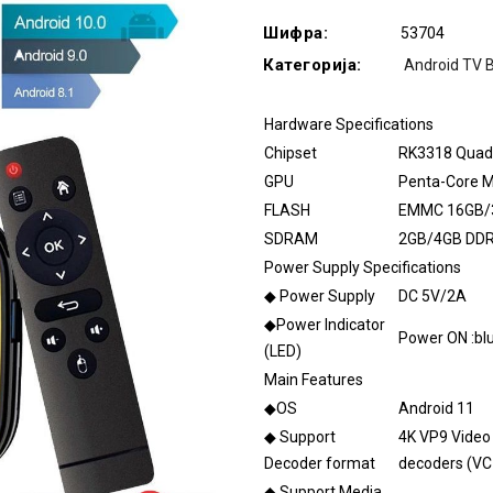
Шифра:
53704
Категорија:
Android TV 
Hardware Specifications
Chipset
RK3318 Quad-
GPU
Penta-Core M
FLASH
EMMC 16GB/
SDRAM
2GB/4GB DD
Power Supply Specifications
◆ Power Supply
DC 5V/2A
◆Power Indicator
Power ON :bl
(LED)
Main Features
◆OS
Android 11
◆ Support
4K VP9 Video
Decoder format
decoders (VC
◆ Support Media