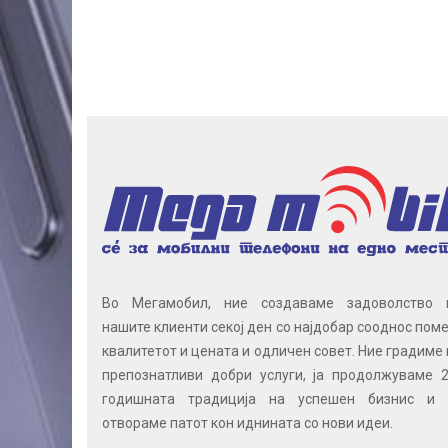
Во Мегамобил, ние создаваме задоволство 
нашите клиенти секој ден со најдобар сооднос поме
квалитетот и цената и одличен совет. Ние градиме 
препознатливи добри услуги, ја продолжуваме 2
годишната традиција на успешен бизнис и 
отвораме патот кон иднината со нови идеи.