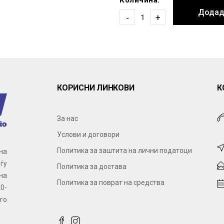
Количина:
Додад
-
+
КОРИСНИ ЛИНКОВИ
К
За нас
Услови и договори
Политика за заштита на лични податоци
на
ѓу
Политика за достава
на
Политика за поврат на средства
0-
го