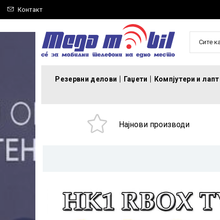
Контакт
Сите к
Резервни делови
Гаџети
Компјутери и лап
Најнови производи